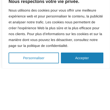
Nous respectons votre vie privée.
Nous utilisons des cookies pour vous offrir une meilleure
expérience web et pour personnaliser le contenu, la publicité
et analyser notre trafic. Les cookies nous permettent de
créer l'expérience Web la plus sûre et la plus efficace pour
nos clients. Pour plus d'informations sur les cookies et sur la
SERVICES
manière dont vous pouvez les désactiver, consultez notre
page sur la politique de confidentialité.
Revêtements muraux
0
Personnaliser
Accepter
acoustiques
Améliorer l’acoustique et l’esthétique de vos locaux a
nos décoratifs. Nos solutions innovantes réduisent la
réverbération tout en créant une ambiance chaleureus
Personnalisez les motifs et couleurs pour harmoniser 
votre décor intérieur.
Voir plus