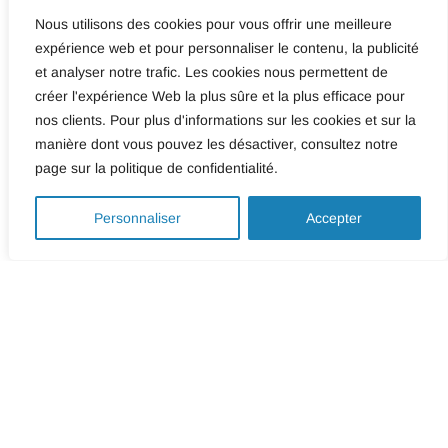
Nous utilisons des cookies pour vous offrir une meilleure
expérience web et pour personnaliser le contenu, la publicité
et analyser notre trafic. Les cookies nous permettent de
créer l'expérience Web la plus sûre et la plus efficace pour
nos clients. Pour plus d'informations sur les cookies et sur la
SERVICES
manière dont vous pouvez les désactiver, consultez notre
page sur la politique de confidentialité.
Revêtements muraux
0
Personnaliser
Accepter
acoustiques
Améliorer l’acoustique et l’esthétique de vos locaux a
nos décoratifs. Nos solutions innovantes réduisent la
réverbération tout en créant une ambiance chaleureus
Personnalisez les motifs et couleurs pour harmoniser 
votre décor intérieur.
Voir plus