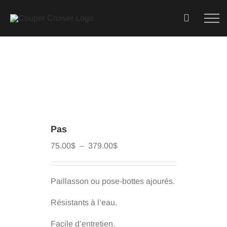
Skip
to
content
Pas
Plage
75.00
$
–
379.00
$
de
prix :
75.00$
Paillasson ou pose-bottes ajourés.
à
379.00$
Résistants à l’eau.
Facile d’entretien.