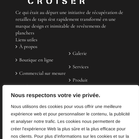
Ce qui était au départ une initiative de récupération de
retailles de tapis s'est rapidement transformé en une
marque design et inimitable de revêtements de
planchers
Liens utiles
À propos
Galerie
Boutique en ligne
Services
Commercial sur mesure
Produit
FAQ
Contactez-nous
Nous respectons votre vie privée.
Témoignages
Nous utilisons des cookies pour vous offrir une meilleure
(514) 523-4830
expérience web et pour personnaliser le contenu, la publicité
info@coupercroiser.com
et analyser notre trafic. Les cookies nous permettent de
créer l'expérience Web la plus sûre et la plus efficace pour
5425, rue de Bordeaux, bureau 211, Montréal, QC
nos clients. Pour plus d'informations sur les cookies et sur la
H2H 2P9