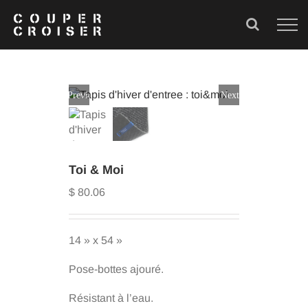
Skip
to
content
Previous
Next
Toi & Moi
$
80.06
Customizable Product
-
46" x 78"
$
212.32
+
ADD
14 » x 54 »
Pose-bottes ajouré.
Résistant à l’eau.