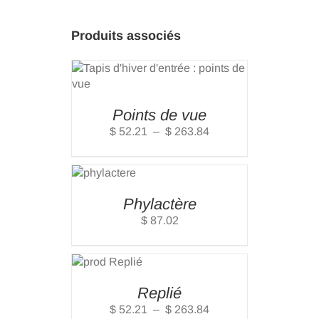
Produits associés
TIONS
/
S
Points de vue
Plage
$
52.21
–
$
263.84
de
AJOUTER
prix :
AU
PANIER
$ 52.21
/
à
Phylactère
DETAILS
$ 263.84
$
87.02
CHOIX
DES
OPTIONS
/
Replié
DETAILS
Plage
$
52.21
–
$
263.84