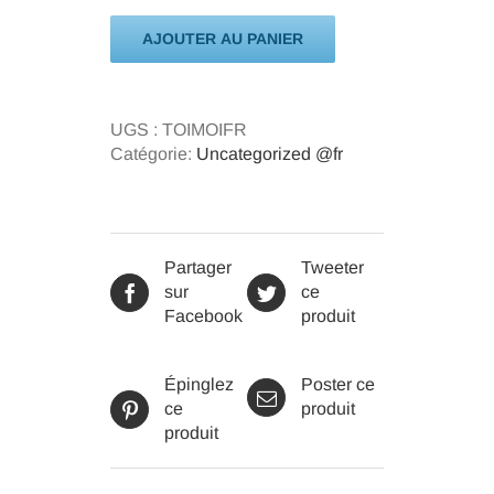
Toi
AJOUTER AU PANIER
&
Moi
UGS :
TOIMOIFR
Catégorie:
Uncategorized @fr
Partager
Tweeter
sur
ce
Facebook
produit
Épinglez
Poster ce
ce
produit
produit