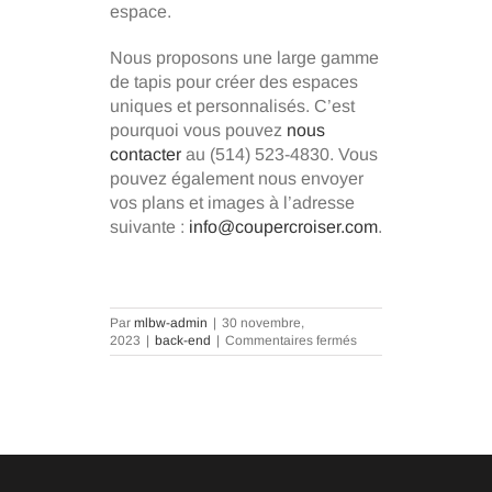
espace.
Nous proposons une large gamme
de tapis pour créer des espaces
uniques et personnalisés. C’est
pourquoi vous pouvez
nous
contacter
au (514) 523-4830. Vous
pouvez également nous envoyer
vos plans et images à l’adresse
suivante :
info@coupercroiser.com
.
Par
mlbw-admin
|
30 novembre,
sur
2023
|
back-end
|
Commentaires fermés
3
Conseils
pour
Choisir
les
Meilleurs
Tapis
pour