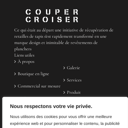
Bottes
Ce qui était au départ une initiative de récupération de
retailles de tapis s'est rapidement transformé en une
marque design et inimitable de revêtements de
planchers
Liens utiles
À propos
Galerie
Boutique en ligne
Services
Commercial sur mesure
Produit
FAQ
Contactez-nous
Nous respectons votre vie privée.
Témoignages
Nous utilisons des cookies pour vous offrir une meilleure
(514) 523-4830
expérience web et pour personnaliser le contenu, la publicité
info@coupercroiser.com