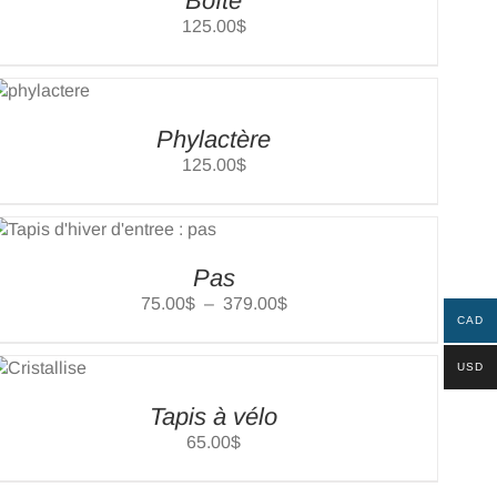
Boîte
125.00
$
Phylactère
125.00
$
Pas
Plage
75.00
$
–
379.00
$
CAD
de
prix :
USD
75.00$
à
Tapis à vélo
379.00$
65.00
$