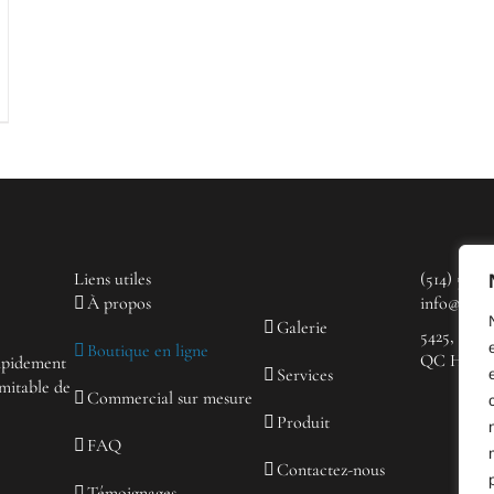
Liens utiles
(514) 523-
À propos
info@coup
Galerie
5425, rue 
Boutique en ligne
QC H2H 2
rapidement
Services
mitable de
Commercial sur mesure
Produit
FAQ
Contactez-nous
Témoignages