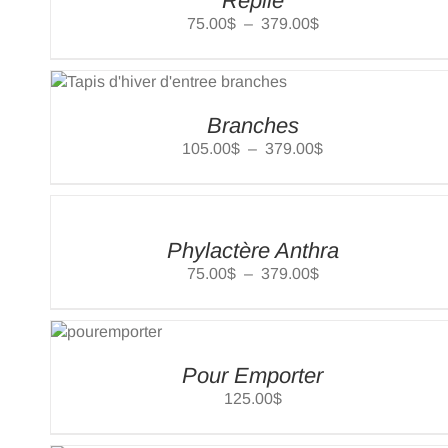
Replié
Plage
75.00
$
–
379.00
$
de
prix :
AJOUTER AU PANIER
/
DETAILS
75.00$
à
Branches
379.00$
Plage
105.00
$
–
379.00
$
de
prix :
CHOIX DES OPTIONS
/
DETAILS
105.00$
à
Phylactère Anthra
379.00$
Plage
75.00
$
–
379.00
$
de
prix :
DETAILS
75.00$
à
Pour Emporter
379.00$
125.00
$