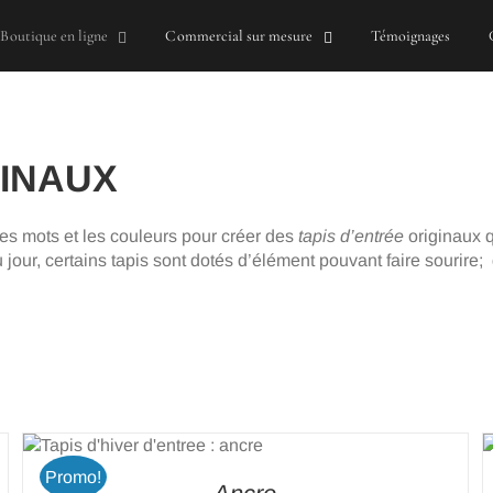
Boutique en ligne
Commercial sur mesure
Témoignages
GINAUX
s mots et les couleurs pour créer des
tapis d’entrée
originaux qu
our, certains tapis sont dotés d’élément pouvant faire sourire; 
AJOUTER AU PANIER
/
DETAILS
Promo!