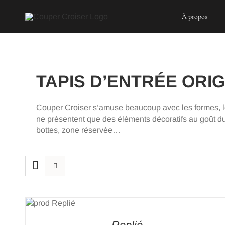
Skip
to
À propos
content
TAPIS D’ENTRÉE ORI
Couper Croiser s’amuse beaucoup avec les formes, le
ne présentent que des éléments décoratifs au goût du j
bottes, zone réservée…
CHOIX DES OPTIONS
/
DETAILS