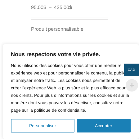
Plage
95.00
$
–
425.00
$
de
prix :
95.00$
Produit personnalisable
à
425.00$
Nous respectons votre vie privée.
Nous utilisons des cookies pour vous offrir une meilleure
Texte
CAD
expérience web et pour personnaliser le contenu, la publicité
Coin
et analyser notre trafic. Les cookies nous permettent de
du
créer l'expérience Web la plus sûre et la plus efficace pour
texte
nos clients. Pour plus d'informations sur les cookies et sur la
Taille
manière dont vous pouvez les désactiver, consultez notre
page sur la politique de confidentialité.
Effacer la sélection
0
Personnaliser
Accepter
quantité