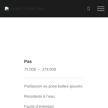
Skip
to
content
Pas
Plage
75.00
$
–
379.00
$
de
prix :
75.00$
Paillasson ou pose-bottes ajourés.
à
379.00$
Résistants à l’eau.
Facile d’entretien.