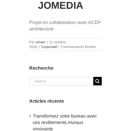
JOMEDIA
Projet en collaboration avec ACDF
architecture
Par
olivier
|
11 octobre,
sur
2016
|
Corporatif
|
Commentaires fermés
Projet
haut
en
couleurs
Recherche
en
cours
d’installation
Search
dans
for:
les
bureaux
de
Articles récents
JoMedia
Transformez votre bureau avec
ces revêtements muraux
innovants